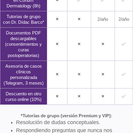
en Corium
✅
✅
✅
❌
Dermatology (8h)
Tutorías de grupo
2/año
2/año
❌
❌
con Dr. Dídac Barco*
Documentos PDF
descargables
(consentimientos y
✅
❌
❌
❌
curas
postoperatorias)
Asesoría de casos
clínicos
✅
❌
❌
❌
personalizada
(Telegram, 3 meses)
Descuento en otro
✅
❌
❌
❌
curso online (10%)
*Tutorías de grupo (versión Premium y VIP):
Resolución de dudas conceptuales.
Respondiendo preguntas que nunca nos