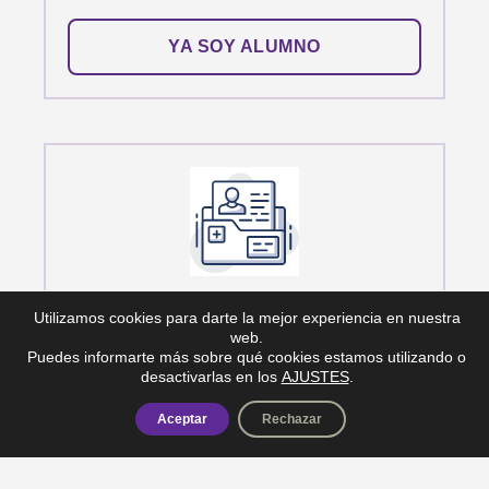
YA SOY ALUMNO
SOY PACIENTE
Utilizamos cookies para darte la mejor experiencia en nuestra
Pide tu consulta online con el Dr.Didac
web.
Puedes informarte más sobre qué cookies estamos utilizando o
Barco.
desactivarlas en los
AJUSTES
.
Aceptar
Rechazar
PEDIR CITA VIRTUAL